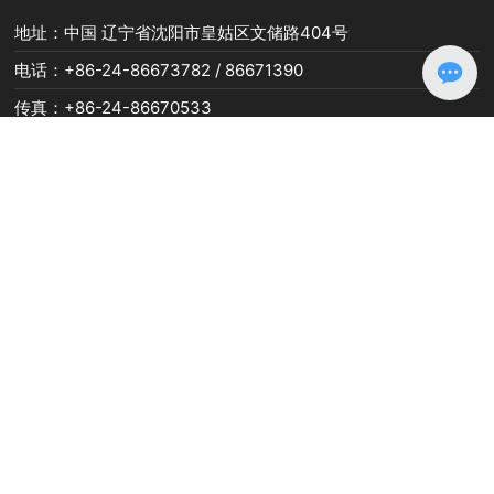
地址：中国 辽宁省沈阳市皇姑区文储路404号
电话：
+86-24-86673782
/
86671390
传真：
+86-24-86670533
邮箱：
hx@syhxjx.com
关于航星
产品展示
设备展示
新闻中心
合作伙伴
在线留言
联系我们